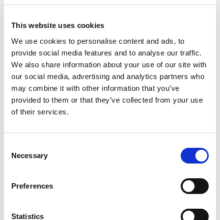
para identificar firmas con experiencia real tanto
en la implantación del ERP como en contabilidad,
fiscalidad y finanzas.
This website uses cookies
We use cookies to personalise content and ads, to
Este reconocimiento por parte de Odoo avala
provide social media features and to analyse our traffic.
nuestra capacidad para:
We also share information about your use of our site with
gestionar contabilidad y fiscalidad
our social media, advertising and analytics partners who
directamente en Odoo
may combine it with other information that you’ve
cumplir normativa contable y fiscal española
provided to them or that they’ve collected from your use
optimizar procesos financieros dentro del
of their services.
ERP
acompañar a empresas que quieren unificar
Consent
asesoría y sistema de gestión
Necessary
Selection
Puedes ver
nuestro perfil como empresa contable
Preferences
especializada en Odoo
en el directorio oficial de Odoo.
Contacta ahora
Statistics