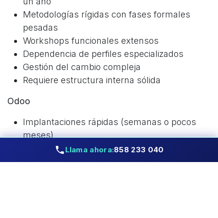
un año
Metodologías rígidas con fases formales
pesadas
Workshops funcionales extensos
Dependencia de perfiles especializados
Gestión del cambio compleja
Requiere estructura interna sólida
Odoo
Implantaciones rápidas (semanas o pocos
meses)
Metodologías ágiles y flexibles
Llama ahora:
858 233 040
Validación iterativa
Menos burocracia y más ejecución
Ajuste del sistema al proceso, no al revés
Menor impacto en la operativa diaria