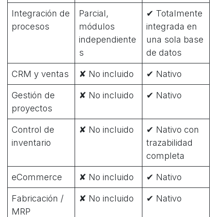
Integración de
Parcial,
✔ Totalmente
procesos
módulos
integrada en
independiente
una sola base
s
de datos
CRM y ventas
✘ No incluido
✔ Nativo
Gestión de
✘ No incluido
✔ Nativo
proyectos
Control de
✘ No incluido
✔ Nativo con
inventario
trazabilidad
completa
eCommerce
✘ No incluido
✔ Nativo
Fabricación /
✘ No incluido
✔ Nativo
MRP