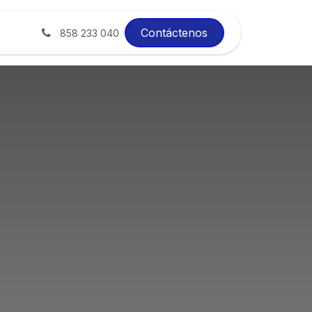
xito
Blog
Contáctenos
858 233 040