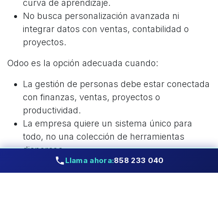
curva de aprendizaje.
No busca personalización avanzada ni
integrar datos con ventas, contabilidad o
proyectos.
Odoo es la opción adecuada cuando:
La gestión de personas debe estar conectada
con finanzas, ventas, proyectos o
productividad.
La empresa quiere un sistema único para
todo, no una colección de herramientas
dispersas.
Llama ahora:
858 233 040
El crecimiento futuro exige escalabilidad,
automatización y capacidad de adaptación.
El departamento de RR. HH. debe tener datos
transversales que ayuden a tomar decisiones
estratégicas.