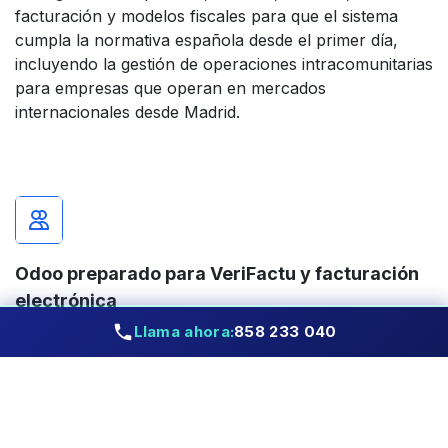
facturación y modelos fiscales para que el sistema
cumpla la normativa española desde el primer día,
incluyendo la gestión de operaciones intracomunitarias
para empresas que operan en mercados
internacionales desde Madrid.
Odoo preparado para VeriFactu y facturación
electrónica
Llama ahora:
858 233 040
Implantamos Odoo teniendo en cuenta los cambios
legales actuales, incluyendo VeriFactu, facturación
electrónica y requisitos de la AEAT. Una obligación
que afecta a todas las empresas madrileñas
independientemente de su sector o tamaño.