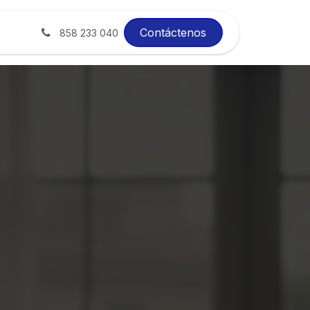
xito
Blog
Contáctenos
858 233 040