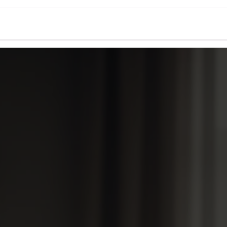
oo
Asesoría fiscal
Holded
Casos de é