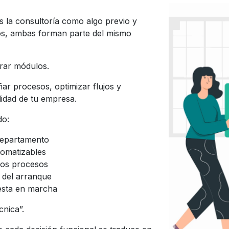
 la consultoría como algo previo y
ros, ambas forman parte del mismo
urar módulos.
ar procesos, optimizar flujos y
lidad de tu empresa.
do:
departamento
tomatizables
sos procesos
 del arranque
esta en marcha
cnica”.