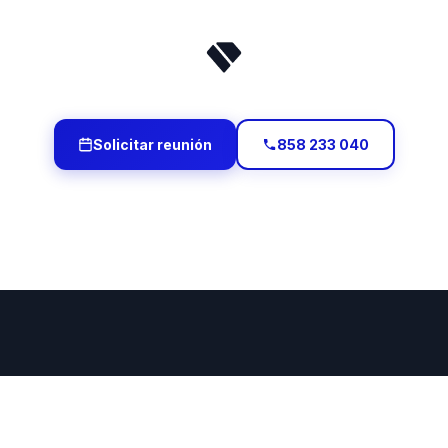
Solicitar reunión
858 233 040
¿Por qué elegir Holded como
software de gestión?