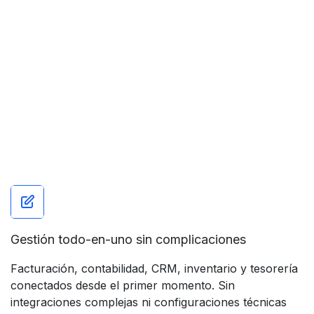
A diferencia de soluciones fragmentadas que
obligan a usar varias herramientas separadas,
Holded centraliza la gestión diaria en una única
plataforma sencilla y accesible.
Gestión todo-en-uno sin complicaciones
Facturación, contabilidad, CRM, inventario y tesorería
conectados desde el primer momento. Sin
integraciones complejas ni configuraciones técnicas