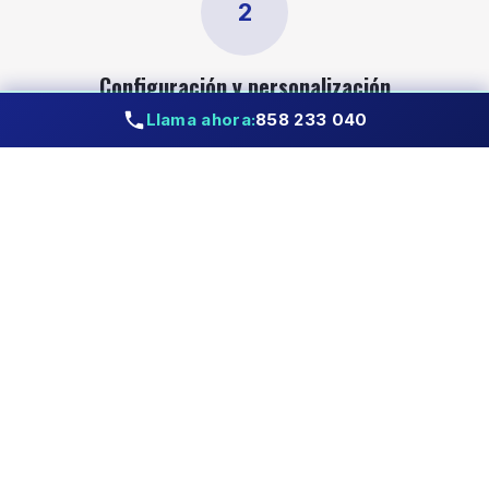
2
Configuración y personalización
Llama ahora:
858 233 040
Configuramos Odoo según la operativa real de la
empresa, priorizando configuración estándar y
desarrollos solo cuando son necesarios.
3
Migración de datos y pruebas
Migramos los datos desde los sistemas actuales y
realizamos pruebas para garantizar la
consistencia y el correcto funcionamiento del ERP.