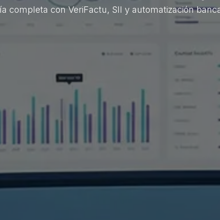
ía completa con VeriFactu, SII y automatización banca