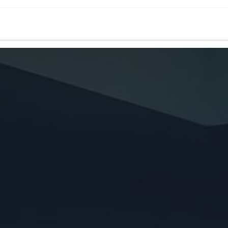
oo
Asesoría fiscal
Holded
Casos de é