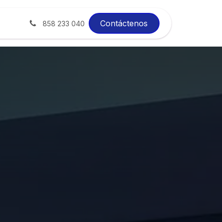
xito
Blog
Contáctenos
858 233 040