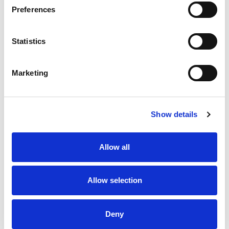
Contabilidad
Preferences
CRM
Ventas
Statistics
Inventario
Compras
Marketing
RRHH
eCommerce
Show details
Proyectos
Fabricación (MRP)
Allow all
Punto de venta (POS)
Studio
Allow selection
Alquiler
Odoo SII
Deny