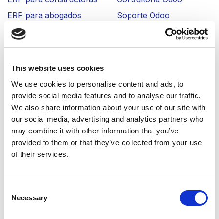
ERP para abogados
Soporte Odoo
ERP para restaurantes
Migración de versión
ERP para asesorías
Asesoría fiscal y
contable
ERP para logística
This website uses cookies
Desarrollo Odoo
ERP para inmobiliarias
We use cookies to personalise content and ads, to
Inteligencia Artificial
ERP para industria
provide social media features and to analyse our traffic.
Verifactu
We also share information about your use of our site with
ERP para clínicas
our social media, advertising and analytics partners who
IGIC Canarias Odoo
ERP para distribución
may combine it with other information that you’ve
Odoo TicketBAI
provided to them or that they’ve collected from your use
Desarrollo Odoo
of their services.
Inteligencia Artificial
Consent
Necessary
Módulos Odoo
Selection