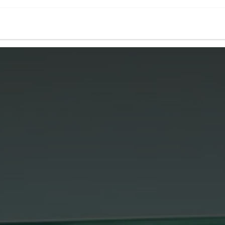
oo
Asesoría fiscal
Holded
Casos de é