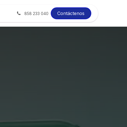
xito
Blog
Contáctenos
858 233 040