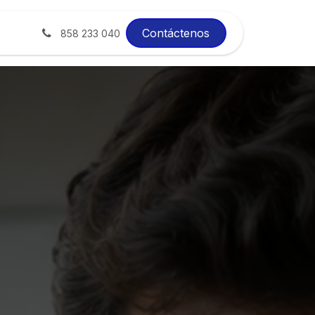
xito
Blog
Contáctenos
858 233 040