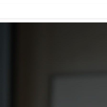
oo
Asesoría fiscal
Holded
Casos de é