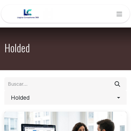
Ir al contenido
Holded
Holded