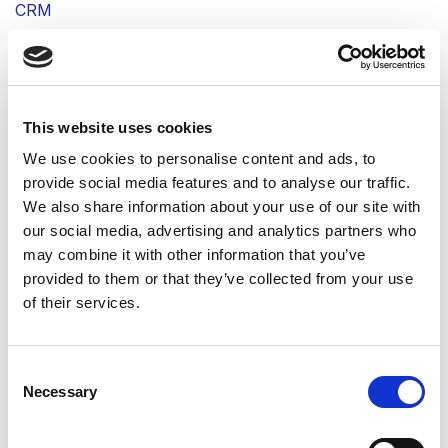
CRM
Ventas
Inventario
Compras
This website uses cookies
RRHH
We use cookies to personalise content and ads, to
eCommerce
provide social media features and to analyse our traffic.
Proyectos
We also share information about your use of our site with
our social media, advertising and analytics partners who
Fabricación (MRP)
may combine it with other information that you’ve
Punto de venta (POS)
provided to them or that they’ve collected from your use
Studio
of their services.
Alquiler
Odoo SII
Consent
Necessary
Selection
Comparativa