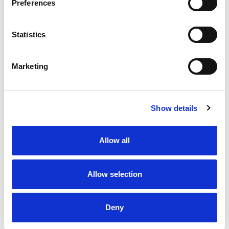
Preferences
Odoo vs SAP
Odoo vs Shopify
Statistics
Odoo vs Holded
Odoo vs Factusol
Marketing
Odoo vs Oracle
Odoo vs Salesforce
Show details
Odoo vs WooCommerce
Odoo vs Personio
Allow all
Odoo vs Workday
Odoo vs Zoho
Allow selection
Odoo vs Wix
Odoo vs Factusol
Odoo vs Prestashop
Deny
Odoo vs Sage