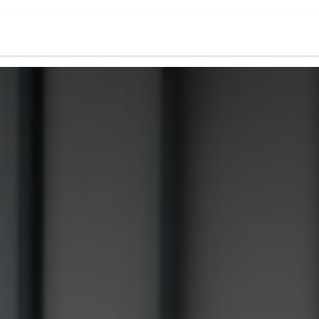
oo
Asesoría fiscal
Holded
Casos de é