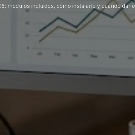
: módulos incluidos, cómo instalarlo y cuándo dar el