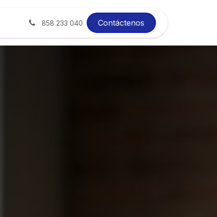
xito
Blog
Contáctenos
858 233 040